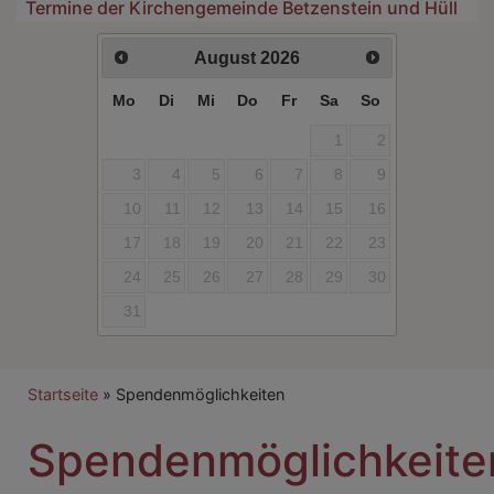
Termine der Kirchengemeinde Betzenstein und Hüll
August
2026
Mo
Di
Mi
Do
Fr
Sa
So
1
2
3
4
5
6
7
8
9
10
11
12
13
14
15
16
17
18
19
20
21
22
23
24
25
26
27
28
29
30
31
Breadcrumb
Startseite
Spendenmöglichkeiten
Spendenmöglichkeite