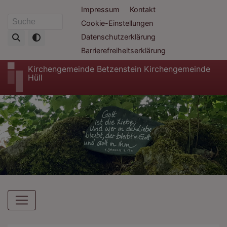
Direkt
Fußbereichsmenü
Impressum
Kontakt
zum
Cookie-Einstellungen
Suche
Inhalt
Datenschutzerklärung
Barrierefreiheitserklärung
Kirchengemeinde Betzenstein Kirchengemeinde
Hüll
Hauptnavigation