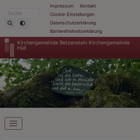
Direkt
Fußbereichsmenü
Impressum
Kontakt
zum
Cookie-Einstellungen
Suche
Inhalt
Datenschutzerklärung
Barrierefreiheitserklärung
Kirchengemeinde Betzenstein Kirchengemeinde
Hüll
Hauptnavigation