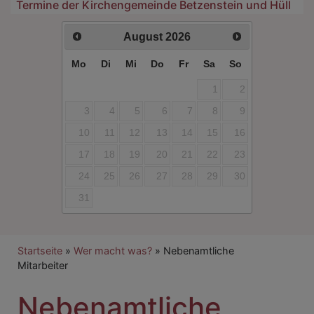
Termine der Kirchengemeinde Betzenstein und Hüll
August
2026
Mo
Di
Mi
Do
Fr
Sa
So
1
2
3
4
5
6
7
8
9
10
11
12
13
14
15
16
17
18
19
20
21
22
23
24
25
26
27
28
29
30
31
Breadcrumb
Startseite
Wer macht was?
Nebenamtliche
Mitarbeiter
Nebenamtliche