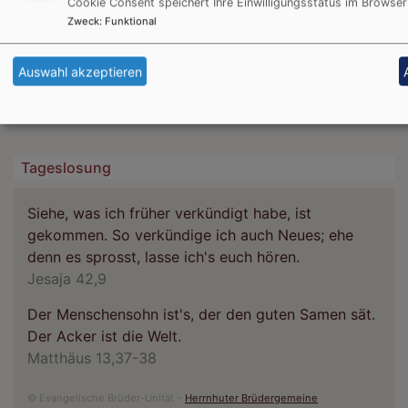
Cookie Consent speichert Ihre Einwilligungsstatus im Browser
Zweck
:
Funktional
Auswahl akzeptieren
Tageslosung
Siehe, was ich früher verkündigt habe, ist
gekommen. So verkündige ich auch Neues; ehe
denn es sprosst, lasse ich's euch hören.
Jesaja 42,9
Der Menschensohn ist's, der den guten Samen sät.
Der Acker ist die Welt.
Matthäus 13,37-38
© Evangelische Brüder-Unität –
Herrnhuter Brüdergemeine